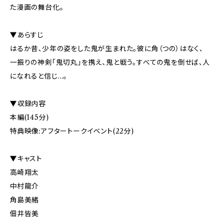
た漫画の舞台化。
▼あらすじ
はるか昔、少年の姿をした鬼が生まれた。彼に角（つの）はなく、
一振りの神剣「鬼切丸」を携え、鬼と戦う。すべての鬼を倒せば、人
になれると信じ…。
▼収録内容
本編(145分)
特典映像:アフタートークイベント(22分)
▼キャスト
高崎翔太
中村龍介
角島美緒
佃井皆美