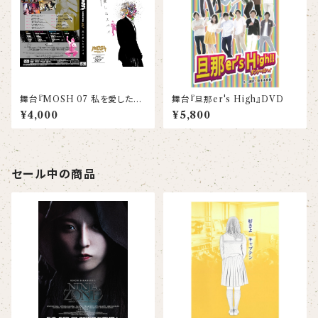
舞台『MOSH 07 私を愛したス
舞台『旦那er's High』DVD
パイ』DVD
¥4,000
¥5,800
セール中の商品