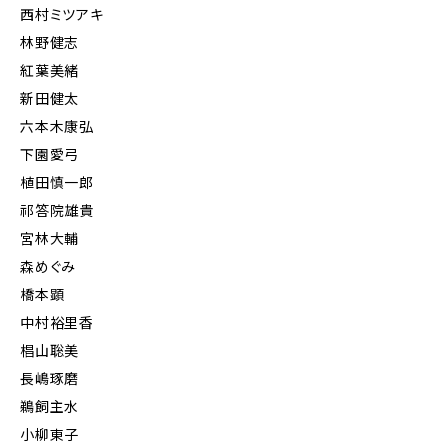
西村ミツアキ
林野健志
紅葉美緒
新田健太
六本木康弘
下園愛弓
植田慎一郎
祁答院雄貴
宮林大輔
森めぐみ
橋本顕
中村裕里香
椙山聡美
長嶋琢磨
鵜飼主水
小柳東子