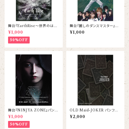
舞台『EarthRise〜世界のはじ
舞台『麗しのダンスマスター』パ
まりに君に逢いにいく〜』パンフ
ンフレット
¥1,000
¥1,000
レット
50%OFF
舞台『NINJYA ZONE』パンフ
OLD Maid-JOKER パンフレッ
レット
ト
¥1,000
¥2,000
50%OFF