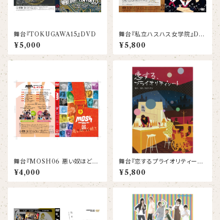
舞台『TOKUGAWA15』DVD
舞台『私立ハスハス女学院』DV
D
¥5,000
¥5,800
舞台『MOSH06 悪い奴ほどよ
舞台『恋するプライオリティーシ
く眠る』DVD
ート』DVD
¥4,000
¥5,800