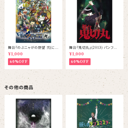
舞台『のぶニャがの野望 弐(にゃ
舞台『鬼切丸』(2013) パンフレッ
ん)』パンフレット
ト
¥1,000
¥1,000
60%OFF
60%OFF
その他の商品