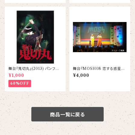
舞台『鬼切丸』(2013) パンフレッ
舞台『MOSH08 恋する惑星』D
ト
VD
¥1,000
¥4,000
60%OFF
商品一覧に戻る