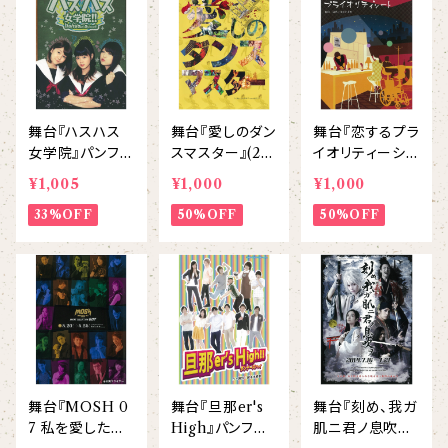
舞台『ハスハス
舞台『愛しのダン
舞台『恋するプラ
女学院』パンフレ
スマスター』(20
イオリティーシ
ット
14) パンフレット
ート』パンフレッ
¥1,005
¥1,000
¥1,000
ト
33%OFF
50%OFF
50%OFF
舞台『MOSH 0
舞台『旦那er's
舞台『刻め、我ガ
7 私を愛したス
High』パンフレ
肌ニ君ノ息吹ヲ』