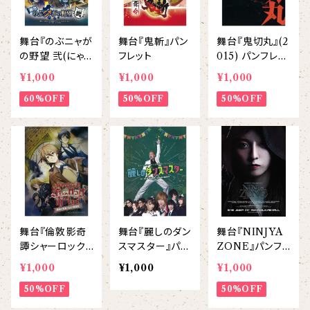
舞台『のぶニャが
舞台『鬼斬』パン
舞台『鬼切丸』(2
の野望 弐(にゃ
フレット
015) パンフレッ
ん)』パンフレット
ト
¥1,000
¥1,000
¥1,000
60%OFF
50%OFF
50%OFF
舞台『倫敦影奇
舞台『麗しのダン
舞台『NINJYA
譚シャーロック・
スマスター』パン
ZONE』パンフ
ホームズ〜銀髪
フレット
レット
¥1,000
¥1,000
¥1,000
の使者と七人の
容疑者』パンフレ
50%OFF
50%OFF
ット