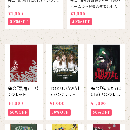
舞台『鬼切丸』(2015) パンフレッ
舞台『倫敦影奇譚シャーロック・
ト
ホームズ〜銀髪の使者と七人の
容疑者』パンフレット
¥1,000
¥1,000
50%OFF
50%OFF
舞台『黒椿』 パ
TOKUGAWA1
舞台『鬼切丸』(2
ンフレット
5 パンフレット
013) パンフレッ
ト
¥1,000
¥1,000
¥1,000
50%OFF
50%OFF
60%OFF