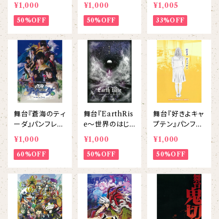
パイ』パンフレッ
ット
(2014) パンフレ
¥1,000
¥1,000
¥1,005
ト
ット
50%OFF
50%OFF
33%OFF
舞台『蒼海のティ
舞台『EarthRis
舞台『好きよキャ
ーダ』パンフレッ
e〜世界のはじ
プテン』パンフレ
ト
まりに君に逢い
ット
¥1,000
¥1,000
¥1,000
にいく〜』パンフ
60%OFF
レット
50%OFF
50%OFF