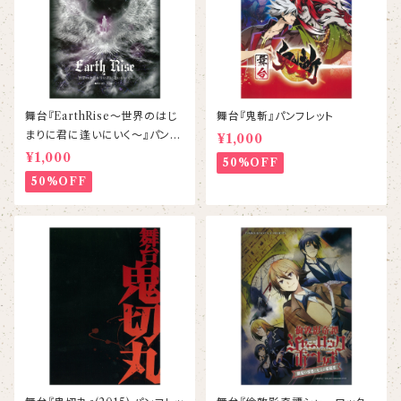
舞台『EarthRise〜世界のはじ
舞台『鬼斬』パンフレット
まりに君に逢いにいく〜』パンフ
¥1,000
レット
¥1,000
50%OFF
50%OFF