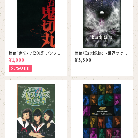
舞台『鬼切丸』(2015) パンフレッ
舞台『EarthRise〜世界のはじ
ト
まりに君に逢いにいく〜』DVD
¥1,000
¥5,800
50%OFF