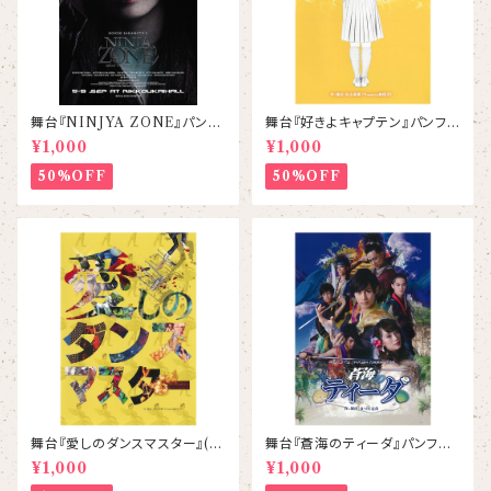
舞台『NINJYA ZONE』パンフ
舞台『好きよキャプテン』パンフレ
レット
ット
¥1,000
¥1,000
50%OFF
50%OFF
舞台『愛しのダンスマスター』(2
舞台『蒼海のティーダ』パンフレ
014) パンフレット
ット
¥1,000
¥1,000