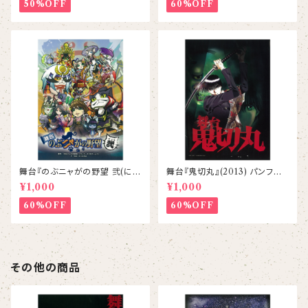
50%OFF
60%OFF
舞台『のぶニャがの野望 弐(にゃ
舞台『鬼切丸』(2013) パンフレッ
ん)』パンフレット
ト
¥1,000
¥1,000
60%OFF
60%OFF
その他の商品