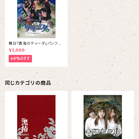
舞台『蒼海のティーダ』パンフレ
ット
¥1,000
60%OFF
同じカテゴリの商品