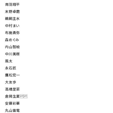
南羽翔平
末野卓磨
鵜飼主水
中村まい
布施勇弥
森めぐみ
内山智絵
中川美樹
風太
永石匠
鷹松宏一
大友歩
高橋里菜
倉岡生夏
安藤彩華
丸山雷電