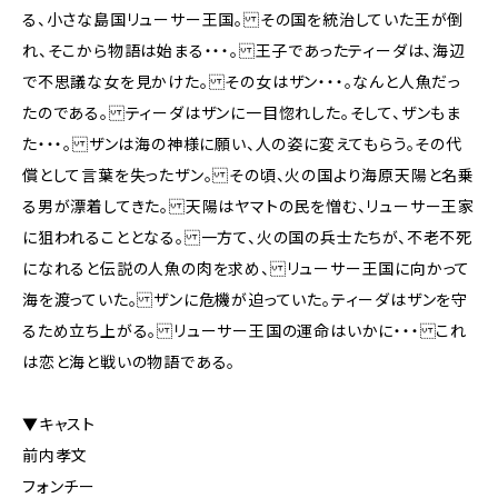
る、小さな島国リューサー王国。 その国を統治していた王が倒
れ、そこから物語は始まる・・・。 王子であったティーダは、海辺
で不思議な女を見かけた。 その女はザン・・・。なんと人魚だっ
たのである。 ティーダはザンに一目惚れした。そして、ザンもま
た・・・。 ザンは海の神様に願い、人の姿に変えてもらう。その代
償として言葉を失ったザン。 その頃、火の国より海原天陽と名乗
る男が漂着してきた。 天陽はヤマトの民を憎む、リューサー王家
に狙われることとなる。 一方て、火の国の兵士たちが、不老不死
になれると伝説の人魚の肉を求め、 リューサー王国に向かって
海を渡っていた。 ザンに危機が迫っていた。ティーダはザンを守
るため立ち上がる。 リューサー王国の運命はいかに・・・ これ
は恋と海と戦いの物語である。
▼キャスト
前内孝文
フォンチー