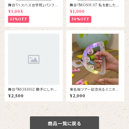
舞台『ハスハス女学院』パンフレ
舞台『MOSH 07 私を愛したス
ット
パイ』パンフレット
¥1,005
¥1,000
33%OFF
50%OFF
舞台『MOSH02 勝手にしやが
東名阪ツアー記念光るミニタン
れ』DVD
バリン（YUMEADOロゴ入り）
¥2,500
¥2,000
商品一覧に戻る