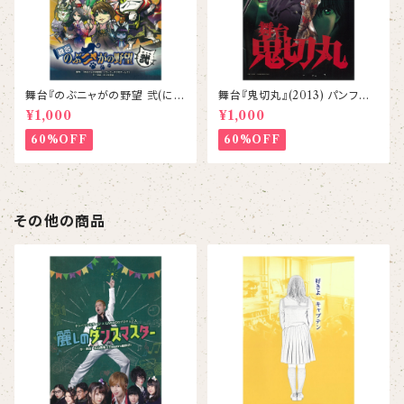
舞台『のぶニャがの野望 弐(にゃ
舞台『鬼切丸』(2013) パンフレッ
ん)』パンフレット
ト
¥1,000
¥1,000
60%OFF
60%OFF
その他の商品