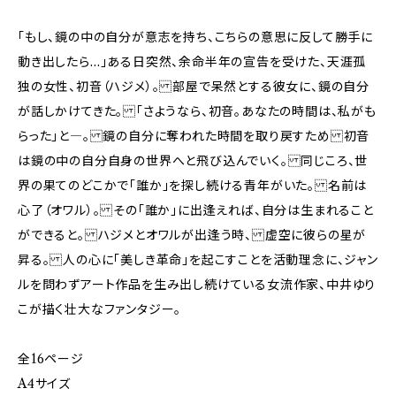
「もし、鏡の中の自分が意志を持ち、こちらの意思に反して勝手に
動き出したら…」ある日突然、余命半年の宣告を受けた、天涯孤
独の女性、初音（ハジメ）。 部屋で呆然とする彼女に、鏡の自分
が話しかけてきた。 「さようなら、初音。あなたの時間は、私がも
らった」と―。 鏡の自分に奪われた時間を取り戻すため 初音
は鏡の中の自分自身の世界へと飛び込んでいく。 同じころ、世
界の果てのどこかで「誰か」を探し続ける青年がいた。 名前は
心了（オワル）。 その「誰か」に出逢えれば、自分は生まれること
ができると。 ハジメとオワルが出逢う時、 虚空に彼らの星が
昇る。 人の心に「美しき革命」を起こすことを活動理念に、ジャン
ルを問わずアート作品を生み出し続けている女流作家、中井ゆり
こが描く壮大なファンタジー。
全16ページ
A4サイズ