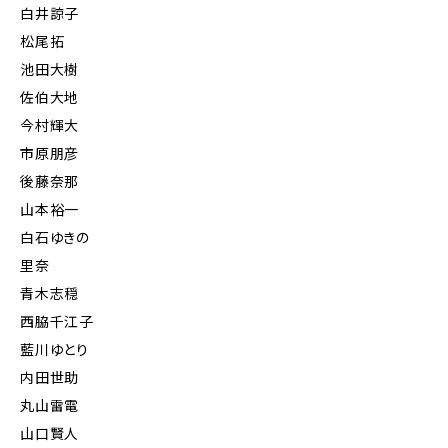
白井諒子
松尾拓
池田大樹
佐伯大地
今村輝大
市原朋彦
後藤奈那
山本裕一
白石ゆきの
里奈
青木志穏
西脇千江子
藍川ゆとり
内田世助
丸山雷電
山口賢人