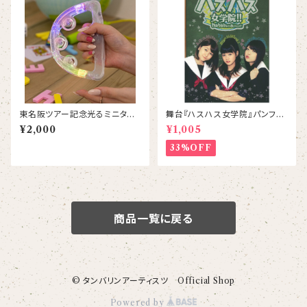
東名阪ツアー記念光るミニタン
舞台『ハスハス女学院』パンフレ
バリン（YUMEADOロゴ入り）
ット
¥2,000
¥1,005
33%OFF
商品一覧に戻る
© タンバリンアーティスツ Official Shop
Powered by