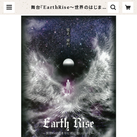
舞台『EarthRise〜世界のはじまり
に君に逢いにいく〜』パンフレット |
タンバリンアーティスツ Official
Shop