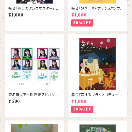
舞台『麗しのダンスマスター』パ
舞台『好きよキャプテン』パンフレ
ンフレット
ット
¥1,000
¥1,000
50%OFF
東名阪ツアー限定夢アドオリジ
舞台『恋するプライオリティーシ
ナルステッカー
ート』パンフレット
¥500
¥1,000
50%OFF