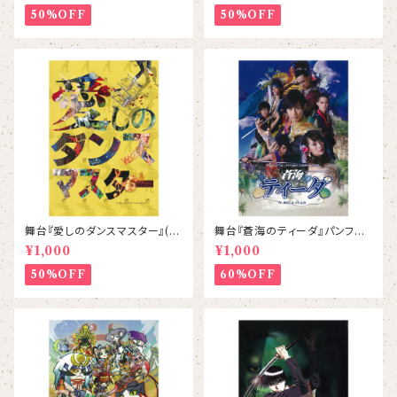
50%OFF
50%OFF
舞台『愛しのダンスマスター』(2
舞台『蒼海のティーダ』パンフレ
014) パンフレット
ット
¥1,000
¥1,000
50%OFF
60%OFF