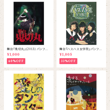
舞台『鬼切丸』(2013) パンフレッ
舞台『ハスハス女学院』パンフレ
ト
ット
¥1,000
¥1,005
60%OFF
33%OFF