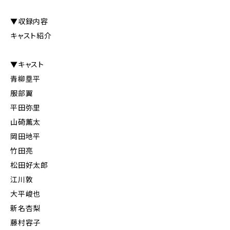
▼収録内容
キャスト紹介
▼キャスト
青柳塁平
服部翼
平田弥里
山碕薫太
岡田地平
竹田亮
松田好太郎
江川敦
大平峻也
新名杏梨
藤村容子