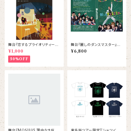
舞台『恋するプライオリティーシ
舞台『麗しのダンスマスター』D
ート』パンフレット
VD
¥1,000
¥6,800
50%OFF
舞台『MOSH05 理由なき反
東名阪ツアー限定Tシャツ＜背