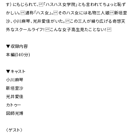
す）にもじられて、 「ハスハス女学院」とも言われてちょっと恥ず
かしい。 通称「ハス女」。 そのハス女には名物三人娘 新垣里
沙、小川麻琴、光井愛佳がいた。 この三人が繰り広げる奇想天
外なスクールライフ！ こんな女子高生見たことない！
▼収録内容
本編(140分)
▼キャスト
小川麻琴
新垣里沙
光井愛佳
カトゥー
図師光博
〈ゲスト〉