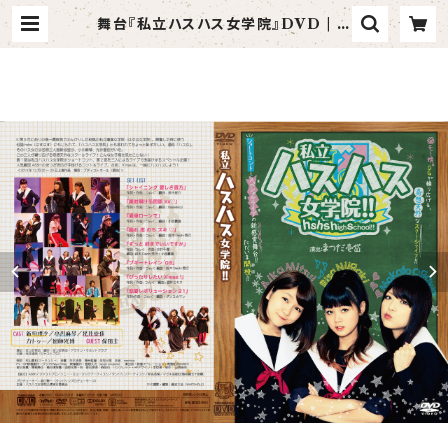
舞台『私立ハスハス女学院』DVD | タ
ンバリンアーティスツ Official S
hop