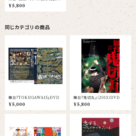
D
¥5,800
同じカテゴリの商品
舞台『TOKUGAWA15』DVD
舞台『鬼切丸』（2013）DVD
¥5,000
¥5,800