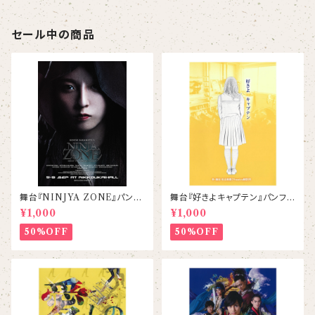
セール中の商品
舞台『NINJYA ZONE』パンフ
舞台『好きよキャプテン』パンフレ
レット
ット
¥1,000
¥1,000
50%OFF
50%OFF