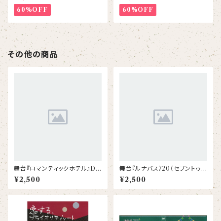
60%OFF
60%OFF
その他の商品
舞台『ロマンティックホテル』DV
舞台『ルナバス720（セブントゥ
D
ーゼロ）』DVD
¥2,500
¥2,500