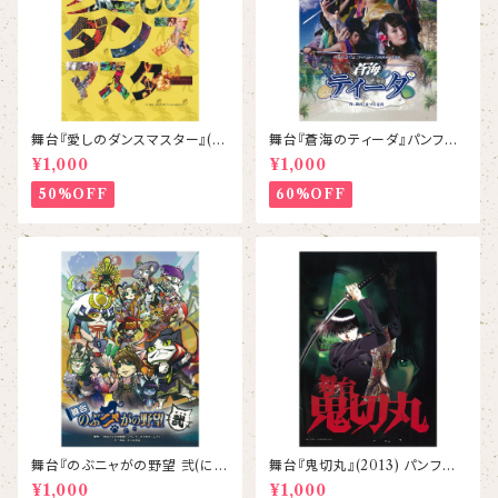
舞台『愛しのダンスマスター』(2
舞台『蒼海のティーダ』パンフレ
014) パンフレット
ット
¥1,000
¥1,000
50%OFF
60%OFF
舞台『のぶニャがの野望 弐(にゃ
舞台『鬼切丸』(2013) パンフレッ
ん)』パンフレット
ト
¥1,000
¥1,000